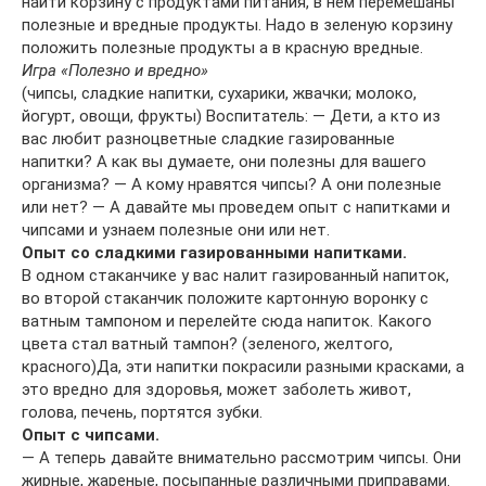
найти корзину с продуктами питания, в нем перемешаны
полезные и вредные продукты. Надо в зеленую корзину
положить полезные продукты а в красную вредные.
Игра «Полезно и вредно»
(чипсы, сладкие напитки, сухарики, жвачки; молоко,
йогурт, овощи, фрукты) Воспитатель: — Дети, а кто из
вас любит разноцветные сладкие газированные
напитки? А как вы думаете, они полезны для вашего
организма? — А кому нравятся чипсы? А они полезные
или нет? — А давайте мы проведем опыт с напитками и
чипсами и узнаем полезные они или нет.
Опыт со сладкими газированными напитками.
В одном стаканчике у вас налит газированный напиток,
во второй стаканчик положите картонную воронку с
ватным тампоном и перелейте сюда напиток. Какого
цвета стал ватный тампон? (зеленого, желтого,
красного)Да, эти напитки покрасили разными красками, а
это вредно для здоровья, может заболеть живот,
голова, печень, портятся зубки.
Опыт с чипсами.
— А теперь давайте внимательно рассмотрим чипсы. Они
жирные, жареные, посыпанные различными приправами.