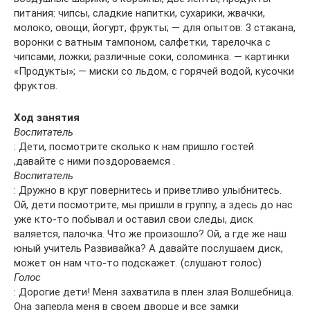
питания: чипсы, сладкие напитки, сухарики, жвачки,
молоко, овощи, йогурт, фрукты; — для опытов: 3 стакана,
воронки с ватным тампоном, салфетки, тарелочка с
чипсами, ложки; различные соки, соломинка. — картинки
«Продукты»; — миски со льдом, с горячей водой, кусочки
фруктов.
Ход занятия
Воспитатель
: Дети, посмотрите сколько к нам пришло гостей
,давайте с ними поздороваемся .
Воспитатель
: Дружно в круг повернитесь и приветливо улыбнитесь.
Ой, дети посмотрите, мы пришли в группу, а здесь до нас
уже кто-то побывал и оставил свои следы, диск
валяется, палочка. Что же произошло? Ой, а где же наш
юный учитель Развивайка? А давайте послушаем диск,
может он нам что-то подскажет. (слушают голос)
Голос
: Дорогие дети! Меня захватила в плен злая Волшебница.
Она заперла меня в своем дворце и все замки