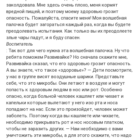
заколдовала. Мне здесь очень плохо, меня кормят
вредной пищей, и поэтому моему здоровью грозит
опасность. Пожалуйста, спасите меня! Моя волшебная
палочка будет загораться каждый раз, когда вы будете
преодолевать испытания. Как только вы их преодолеете
злые чары падут, и я буду спасен.
Воспитатель
: Так вот для чего нужна эта волшебная палочка. Ну что
ребята поможем Развивайке? Но сначала скажите мне,
Развивайка сказал, что его здоровью грозит опасность.
А вы знаете, что такое «здоровье»? — Дети посмотрите,
у нас в группе висят воздушные шарики. Представьте
себе, что это микробы. Они летают в воздухе и могут
попасть к здоровым людям в нос или рот. Особенно
опасно, когда больной человек кашляет или чихает и
капельки которые вылетают у него изо рта и носа
попадают на нас. Если это произойдет, человек может
заболеть. Поэтому когда вы кашляете или чихаете,
необходимо прикрывать рот и нос носовым платком,
чтобы не заразить других. — Нам необходимо с вами
уничтожить эти микробы, а для этого скажите, что надо