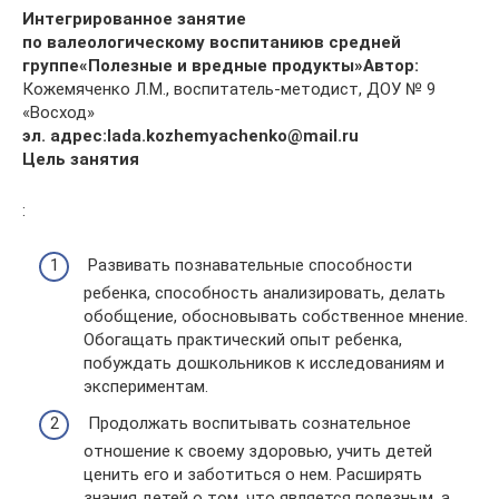
Интегрированное занятие
по валеологическому воспитанию
в средней
группе
«Полезные и вредные продукты»
Автор:
Кожемяченко Л.М., воспитатель-методист, ДОУ № 9
«Восход»
эл. адрес:
lada
.
kozhemyachenko
@mail.ru
Цель занятия
:
Развивать познавательные способности
ребенка, способность анализировать, делать
обобщение, обосновывать собственное мнение.
Обогащать практический опыт ребенка,
побуждать дошкольников к исследованиям и
экспериментам.
Продолжать воспитывать сознательное
отношение к своему здоровью, учить детей
ценить его и заботиться о нем. Расширять
знания детей о том, что является полезным, а