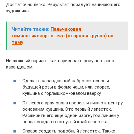
Достаточно легко. Результат порадует начинающего
художника.
Читайте также:
Пальчиковая
гимнастикакартотека (старшая группа) на
тему
Несложный вариант как нарисовать розу поэтапно
карандашом:
Сделать карандашный набросок основы
будущей розы в форме чаши, или, скорее,
кувшина с горлышком-овалом вверху.
От левого края овала провести линию к центру
основания кувшина. Это первый лепесток.
Расширить его еще одной изогнутой линией у
овала, создав отогнутый край лепестка.
Справа создать подобный лепесток. Также