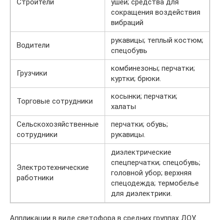
Строители
ушей; средства для
сокращения воздействия
вибраций
рукавицы; теплый костюм;
Водители
спецобувь
комбинезоны; перчатки;
Грузчики
куртки; брюки.
косынки; перчатки;
Торговые сотрудники
халаты
Сельскохозяйственные
перчатки; обувь;
сотрудники
рукавицы.
диэлектрические
спецперчатки; спецобувь;
Электротехнические
головной убор; верхняя
работники
спецодежда; термобелье
для диэлектрики.
Аппликации в виде светофора в средних группах ДОУ,