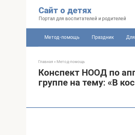
Перейти
Сайт о детях
к
контенту
Портал для воспитателей и родителей
Метод-помощь
Праздник
Для
Главная
»
Метод-помощь
Конспект НООД по ап
группе на тему: «В ко