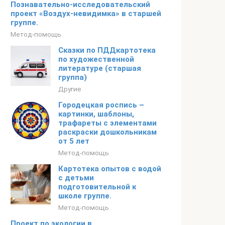
Познавательно-исследовательский
проект «Воздух-невидимка» в старшей
группе.
Метод-помощь
Сказки по ПДДкартотека
по художественной
литературе (старшая
группа)
Другие
Городецкая роспись –
картинки, шаблоны,
трафареты с элементами
раскраски дошкольникам
от 5 лет
Метод-помощь
Картотека опытов с водой
с детьми
подготовительной к
школе группе.
Метод-помощь
Проект по экологии в