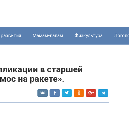
 развития
Мамам-папам
Физкультура
Логоп
пликации в старшей
смос на ракете».