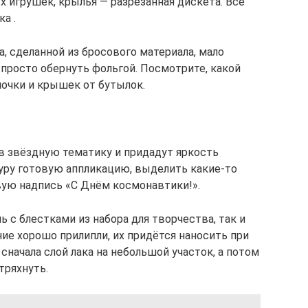
х игрушек, крылья — разрезанная дискета. Все
а .
а, сделанной из бросового материала, мало
 просто обернуть фольгой. Посмотрите, какой
ночки и крышек от бутылок.
в звёздную тематику и придадут яркость
уру готовую аппликацию, выделить какие-то
ую надпись «С Днём космонавтики!».
 с блестками из набора для творчества, так и
ие хорошо прилипли, их придётся наносить при
сначала слой лака на небольшой участок, а потом
тряхнуть.