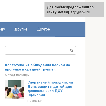
Для любых предложений по
English
сайту: detskij-sajt@cp9.ru
еду
Другие
Другое
Поиск:
Картотека. «Наблюдения весной на
прогулке в средней группе».
Метод-помощь
Спортивный праздник на
День защиты детей для
дошкольников ДОУ.
Сценарий
Праздник