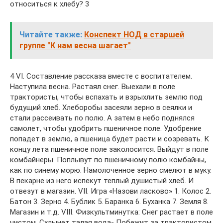
относиться к хлебу? 3
Читайте также:
Конспект НОД в старшей
группе "К нам весна шагает"
4 VI. Составление рассказа вместе с воспитателем.
Наступила весна. Растаял снег. Выехали в поле
трактористы, чтобы вспахать и взрыхлить землю под
будущий хлеб. Хлеборобы засеяли зерно в сеялки и
стали рассеивать по полю. А затем в небо поднялся
самолет, чтобы удобрить пшеничное поле. Удобрение
попадет в землю, а пшеница будет расти и созревать. К
концу лета пшеничное поле заколосится. Выйдут в поле
комбайнеры. Поплывут по пшеничному полю комбайны,
как по синему морю. Намолоченное зерно смелют в муку.
В пекарне из него испекут теплый душистый хлеб. И
отвезут в магазин. VII. Игра «Назови ласково» 1. Колос 2.
Батон 3. Зерно 4. Бублик 5. Баранка 6. Буханка 7. Земля 8.
Магазин и т.д. VIII. Физкультминутка: Снег растает в поле
чистом, Схлынет талая вода- Побежит за трактористом