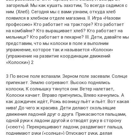
загорелый. Мы как кушать захотим, То всегда садимся с
ним. (Хлеб). Сегодня мы с вами узнаем, откуда хлеб
появился в хлебном отделе магазина. II. Игра «Назови
профессию» Кто работает на тракторе? Кто работает
на комбайне? Кто выращивает хлеб? Кто работает на
мельнице? Кто работает в пекарне? III. Дети, давайте мы
представим, что мы колоски в поле и выполним
упражнение, которое так и называется «Колоски»
(упражнение на развитие координации движений
«Колоски») 2
3 По весне поле вспахали. Зерном поле засевали. Солнце
припекает. Землю согревают. Высоко поднялись
колоски, К солнышку тянутся они. Ветер налетает,
Колоски качает. Вправо пригнулись, Влево качнулись. А
как дождичек идѐт, Рожь возницу пьѐт и пьѐт. Вот какая
нива! До чего ж красива. Дети делают скользящие
движения ладоней друг о друга. Прикасаются пальцами,
одной руки к ладони другой и отводят руку в сторону
(«сеют»). Перекрещивают ладони, раздвигают пальца,
поднимают руки («солнце») Опускают руки, делая