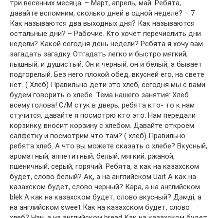
три весенних месяца. – Март, апрель, май. Ребята,
давайте вспомним, сколько дней в одной неделе? – 7
Как называются два выходных дня? Как называются
остальные дни? – Рабочие. Кто хочет перечислить дни
недели? Какой сегодня день недели? Ребята я хочу вам
загадать загадку. Отгадать легко и быстро мягкий,
пышный, и душистый. Он и черный, он и белый, а бывает
подгорелый. Без него плохой обед, вкусней его, на свете
нет. ( Хлеб) Правильно дети это хлеб, сегодня мы с вами
будем говорить о хлебе. Тема нашего занятия: Хлеб
всему голова! С/М стук в дверь, ребята кто- то к нам
стучится, давайте я посмотрю кто это. Нам передали
корзинку, вносит корзину с хлебом. Давайте откроем
салфетку и посмотрим что там? ( хлеб) Правильно
ребята хлеб. А что вы можете сказать о хлебе? Вкусный,
ароматный, аппетитный, белый, мягкий, ржаной,
пшеничный, серый, горячий. Ребята, а как на казахском
будет, слово белый? Ақ, а на английском Uait А как на
казахском будет, слово черный? Кара, а на английском
blek А как на казахском будет, слово вкусный? Дәмді, а
на английском sweet Как на казахском будет, слово
хлеб? Нан, а на английском bread Как на казахском будет