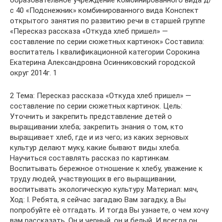
образовательное учреждение комбинированного вида д/
с 40 «Подснежник» комбинированного вида Конспект
открытого занятия по развитию речи в старшей группе
«Пересказ рассказа «Откуда хлеб пришел» —
составление по серии сюжетных картинок» Составила:
воспитатель I квалификационной категории Сорокина
Екатерина Александровна Осинниковский городской
округ 2014г. 1
2 Тема: Пересказ рассказа «Откуда хлеб пришел» —
составление по серии сюжетных картинок. Цель:
Уточнить и закрепить представление детей о
выращивании хлеба; закрепить знания о том, кто
выращивает хлеб, где и из чего; из каких зерновых
культур делают муку, какие бывают виды хлеба.
Научиться составлять рассказ по картинкам.
Воспитывать бережное отношение к хлебу, уважение к
труду людей, участвующих в его выращивании,
воспитывать экологическую культуру. Материал: мяч,
Ход: I. Ребята, я сейчас загадаю Вам загадку, а Вы
попробуйте еѐ отгадать. И тогда Вы узнаете, о чем хочу
вам рассказать. Он и черный, он и белый, И всегда он