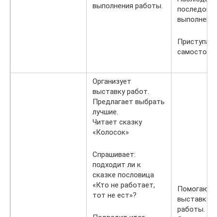
выполнения работы.
последова
выполнения
Приступают
самостояте
Организует
выставку работ.
Предлагает выбрать
лучшие.
Читает сказку
«Колосок»
Спрашивает:
подходит ли к
сказке пословица
«Кто не работает,
Помогают 
тот не ест»?
выставку, 
работы.