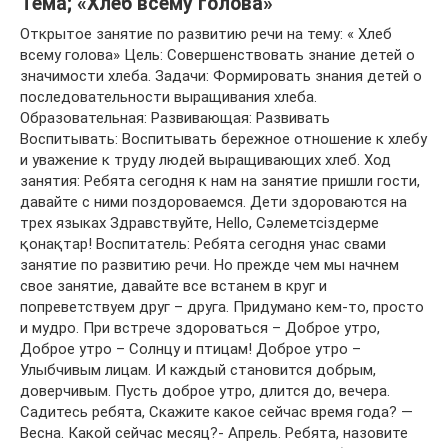
Тема; «Хлеб всему голова»
Открытое занятие по развитию речи на тему: « Хлеб
всему голова» Цель: Совершенствовать знание детей о
значимости хлеба. Задачи: Формировать знания детей о
последовательности выращивания хлеба.
Образовательная: Развивающая: Развивать
Воспитывать: Воспитывать бережное отношение к хлебу
и уважение к труду людей выращивающих хлеб. Ход
занятия: Ребята сегодня к нам на занятие пришли гости,
давайте с ними поздороваемся. Дети здороваются на
трех языках Здравствуйте, Hello, Сәлеметсіздерме
қонақтар! Воспитатель: Ребята сегодня унас свами
занятие по развитию речи. Но прежде чем мы начнем
свое занятие, давайте все встанем в круг и
попреветствуем друг – друга. Придумано кем-то, просто
и мудро. При встрече здороваться – Доброе утро,
Доброе утро – Солнцу и птицам! Доброе утро –
Улыбчивым лицам. И каждый становится добрым,
доверчивым. Пусть доброе утро, длится до, вечера.
Садитесь ребята, Скажите какое сейчас время года? —
Весна. Какой сейчас месяц?- Апрель. Ребята, назовите