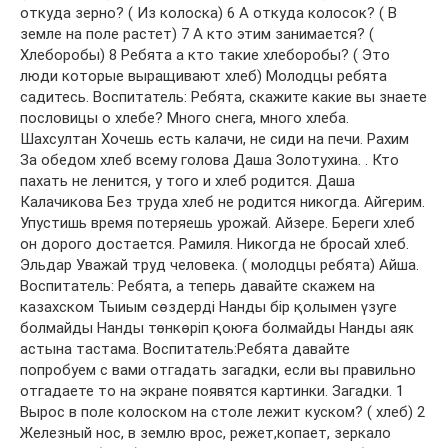
откуда зерно? ( Из колоска) 6 А откуда колосок? ( В
земле на поле растет) 7 А кто этим занимается? (
Хлеборобы) 8 Ребята а кто такие хлеборобы? ( Это
люди которые выращивают хлеб) Молодцы ребята
садитесь. Воспитатель: Ребята, скажите какие вы знаете
пословицы о хлебе? Много снега, много хлеба.
Шахсултан Хочешь есть калачи, не сиди на печи. Рахим
За обедом хлеб всему голова Даша Золотухина. . Кто
пахать не ленится, у того и хлеб родится. Даша
Калачикова Без труда хлеб не родится никогда. Айгерим.
Упустишь время потеряешь урожай. Айзере. Береги хлеб
он дорого достается. Рамиля. Никогда не бросай хлеб.
Эльдар Уважай труд человека. ( молодцы ребята) Айша.
Воспитатель: Ребята, а теперь давайте скажем на
казахском Тыиым сөздерді Нанды бір қолымен үзуге
болмайды Нанды төнкөріп қоюға болмайды Нанды аяк
астына тастама. Воспитатель:Ребята давайте
попробуем с вами отгадать загадки, если вы правильно
отгадаете то на экране появятся картинки. Загадки. 1
Вырос в поле колоском на столе лежит куском? ( хлеб) 2
Железный нос, в землю врос, режет,копает, зеркало