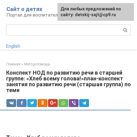
Перейти
Сайт о детях
Для любых предложений по
к
Портал для воспитателей и родителей
сайту: detskij-sajt@cp9.ru
контенту
Поиск:
English
Главная
»
Метод-помощь
Конспект НОД по развитию речи в старшей
группе: «Хлеб всему голова!»план-конспект
занятия по развитию речи (старшая группа) по
теме