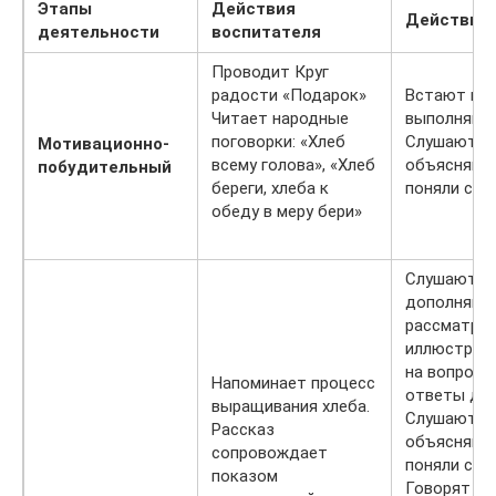
Этапы
Действия
Действия 
деятельности
воспитателя
Проводит Круг
радости «Подарок»
Встают в кр
Читает народные
выполняют 
поговорки: «Хлеб
Слушают вн
Мотивационно-
всему голова», «Хлеб
объясняют,
побудительный
береги, хлеба к
поняли смы
обеду в меру бери»
Слушают ра
дополняют 
рассматри
иллюстраци
на вопросы
Напоминает процесс
ответы дру
выращивания хлеба.
Слушают вн
Рассказ
объясняют,
сопровождает
поняли смы
показом
Говорят в 