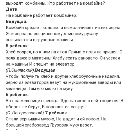
выходят комбайны. Кто работает на комбайне?
Дети.
На комбайне работает комбайнер.
Ведущая.
Комбайн срезает колосья и вымолачивает из них зерна.
Эти зерна по специальному длинному рукаву
высыпаются в грузовые машины.
5 ребенок.
Хлеб созрел, но к нам на стол Прямо с поля не пришел. С
поля даже в магазины Хлебу ехать рановато. Он уселся
на машины И спешит на элеватор.
(П.Синявский).
Ведущая.
Чтобы получить хлеб и другие хлебобулочные изделия,
зерно из элеваторов везут на мукомольные заводы или
мельницы. Там его мелют в муку.
6 ребенок.
Вот на мельнице пшеница. Здесь такое с ней творится! В
оборот её берут, В порошок её сотрут!
(С. Погореловский).
7 ребенок.
Стали зернышки мукою, Не дадут и ей покою: На
большой хлебозавод Грузовик муку везет.