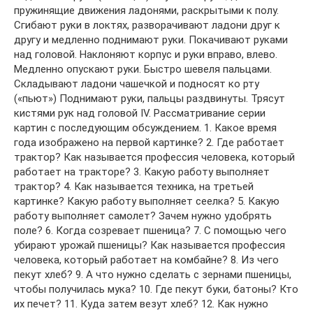
пружинящие движения ладонями, раскрытыми к полу.
Сгибают руки в локтях, разворачивают ладони друг к
другу и медленно поднимают руки. Покачивают руками
над головой. Наклоняют корпус и руки вправо, влево.
Медленно опускают руки. Быстро шевеля пальцами.
Складывают ладони чашечкой и подносят ко рту
(«пьют») Поднимают руки, пальцы раздвинуты. Трясут
кистями рук над головой IV. Рассматривание серии
картин с последующим обсуждением. 1. Какое время
года изображено на первой картинке? 2. Где работает
трактор? Как называется профессия человека, который
работает на тракторе? 3. Какую работу выполняет
трактор? 4. Как называется техника, на третьей
картинке? Какую работу выполняет сеелка? 5. Какую
работу выполняет самолет? Зачем нужно удобрять
поле? 6. Когда созревает пшеница? 7. С помощью чего
убирают урожай пшеницы? Как называется профессия
человека, который работает на комбайне? 8. Из чего
пекут хлеб? 9. А что нужно сделать с зернами пшеницы,
чтобы получилась мука? 10. Где пекут буки, батоны? Кто
их печет? 11. Куда затем везут хлеб? 12. Как нужно