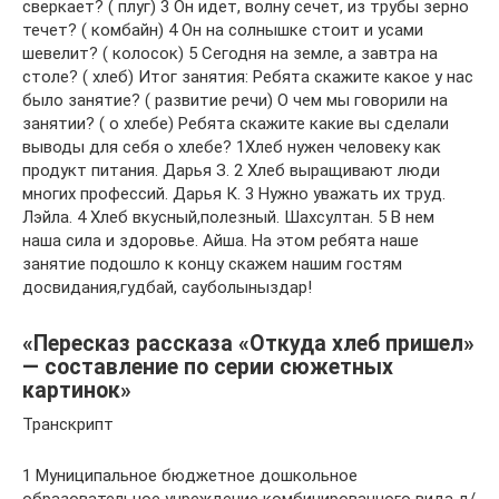
сверкает? ( плуг) 3 Он идет, волну сечет, из трубы зерно
течет? ( комбайн) 4 Он на солнышке стоит и усами
шевелит? ( колосок) 5 Сегодня на земле, а завтра на
столе? ( хлеб) Итог занятия: Ребята скажите какое у нас
было занятие? ( развитие речи) О чем мы говорили на
занятии? ( о хлебе) Ребята скажите какие вы сделали
выводы для себя о хлебе? 1Хлеб нужен человеку как
продукт питания. Дарья З. 2 Хлеб выращивают люди
многих профессий. Дарья К. 3 Нужно уважать их труд.
Лэйла. 4 Хлеб вкусный,полезный. Шахсултан. 5 В нем
наша сила и здоровье. Айша. На этом ребята наше
занятие подошло к концу скажем нашим гостям
досвидания,гудбай, сауболыныздар!
«Пересказ рассказа «Откуда хлеб пришел»
— составление по серии сюжетных
картинок»
Транскрипт
1 Муниципальное бюджетное дошкольное