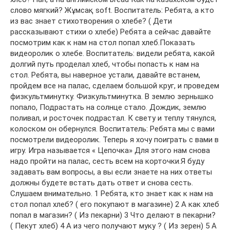
слово мягкий? Жұмсақ soft. Воспитатель: Ребята, а кто
из вас знает стихотворения о хлебе? ( Дети
рассказывают стихи о хлебе) Ребята а сейчас давайте
посмотрим как к нам на стол попал хлеб.Показать
видеоролик о хлебе. Воспитатель: видели ребята, какой
долгий путь проделал хлеб, чтобы попасть к нам на
стол. Ребята, вы наверное устали, давайте встанем,
пройдем все на палас, сделаем большой круг, и проведем
физкультминутку. Физкультминутка. В землю зернышко
попало, Подрастать на солнце стало. Дождик, землю
поливал, и росточек подрастал. К свету и теплу тянулся,
колоском он обернулся. Воспитатель: Ребята мы с вами
посмотрели видеоролик. Теперь я хочу поиграть с вами в
игру. Игра называется « Цепочка» Для этого нам снова
надо пройти на палас, сесть всем на корточки.Я буду
задавать вам вопросы, а вы если знаете на них ответы
должны будете встать дать ответ и снова сесть.
Слушаем внимательно. 1 Ребята, кто знает как к нам на
стол попал хлеб? ( его покупают в магазине) 2 А как хлеб
попал в магазин? ( Из пекарни) 3 Что делают в пекарни?
( Пекут хлеб) 4 А из чего получают муку ? ( Из зерен) 5 А