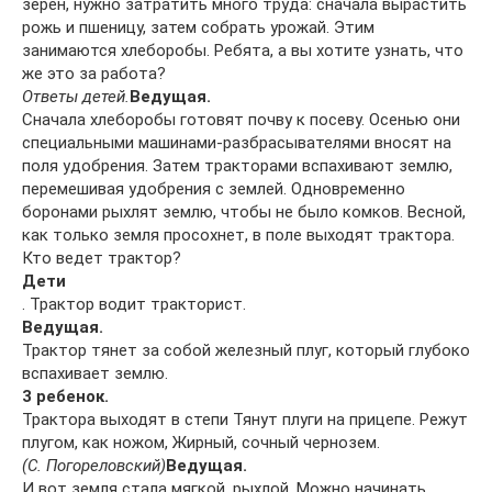
зерен, нужно затратить много труда: сначала вырастить
рожь и пшеницу, затем собрать урожай. Этим
занимаются хлеборобы. Ребята, а вы хотите узнать, что
же это за работа?
Ответы детей.
Ведущая.
Сначала хлеборобы готовят почву к посеву. Осенью они
специальными машинами-разбрасывателями вносят на
поля удобрения. Затем тракторами вспахивают землю,
перемешивая удобрения с землей. Одновременно
боронами рыхлят землю, чтобы не было комков. Весной,
как только земля просохнет, в поле выходят трактора.
Кто ведет трактор?
Дети
. Трактор водит тракторист.
Ведущая.
Трактор тянет за собой железный плуг, который глубоко
вспахивает землю.
3 ребенок.
Трактора выходят в степи Тянут плуги на прицепе. Режут
плугом, как ножом, Жирный, сочный чернозем.
(С. Погореловский)
Ведущая.
И вот земля стала мягкой, рыхлой. Можно начинать