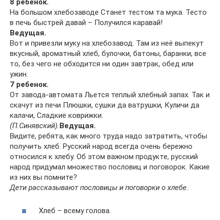
8 ребенок.
На большом хлебозаводе Станет тестом та мука. Тесто
в печь быстрей давай – Получился каравай!
Ведущая.
Вот и привезли муку на хлебозавод. Там из неё выпекут
вкусный, ароматный хлеб, булочки, батоны, баранки, все
то, без чего не обходится ни один завтрак, обед или
ужин.
7 ребенок.
От завода-автомата Льется теплый хлебный запах. Так и
скачут из печи Плюшки, сушки да ватрушки, Куличи да
калачи, Сладкие коврижки.
(П.Синявский).
Ведущая.
Видите, ребята, как много труда надо затратить, чтобы
получить хлеб. Русский народ всегда очень бережно
относился к хлебу. Об этом важном продукте, русский
народ придумал множество пословиц и поговорок. Какие
из них вы помните?
Дети рассказывают пословицы и поговорки о хлебе.
Хлеб – всему голова.