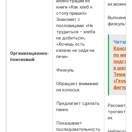
иллюстраций из
их можно п
книги «Как хлеб к
столу пришел».
Выполняют
Знакомит с
физкультми
пословицами: «Не
трудиться – хлеба
не добиться»,
Читайте
«Хочешь есть
Конспек
калачи, не сиди на
Организационно-
по мате
печи»
поисковый
подгот
к школе
Физкуль
Тема:
«Геоме
Обращает внимание
фигуры
на колосья.
Предлагает сделать
Рассматрив
панно.
трогают их
их.
Показывает
последовательность
Наблюдают