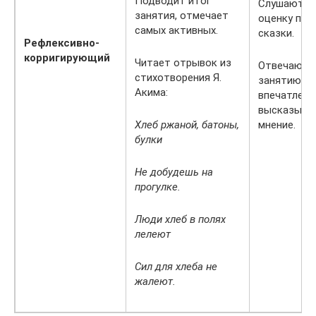
Подводит итог
Слушают ск
занятия, отмечает
оценку пос
самых активных.
сказки.
Рефлексивно-
корригирующий
Читает отрывок из
Отвечают н
стихотворения Я.
занятию, д
Акима:
впечатлени
высказыва
Хлеб ржаной, батоны,
мнение.
булки
Не добудешь на
прогулке.
Люди хлеб в полях
лелеют
Сил для хлеба не
жалеют.