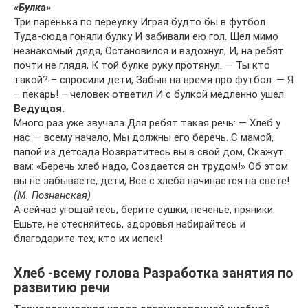
«Булка»
Три паренька по переулку Играя будто бы в футбол
Туда-сюда гоняли булку И забивали ею гол. Шел мимо
незнакомый дядя, Остановился и вздохнул, И, на ребят
почти не глядя, К той булке руку протянул. — Ты кто
такой? – спросили дети, Забыв на время про футбол. — Я
– пекарь! – человек ответил И с булкой медленно ушел.
Ведущая.
Много раз уже звучала Для ребят такая речь: — Хлеб у
нас — всему начало, Мы должны его беречь. С мамой,
папой из детсада Возвратитесь вы в свой дом, Скажут
вам: «Беречь хлеб надо, Создается он трудом!» Об этом
вы не забываете, дети, Все с хлеба начинается на свете!
(М. Познанская)
А сейчас угощайтесь, берите сушки, печенье, пряники.
Ешьте, не стесняйтесь, здоровья набирайтесь и
благодарите тех, кто их испек!
Хлеб -всему голова Разработка занятия по
развитию речи