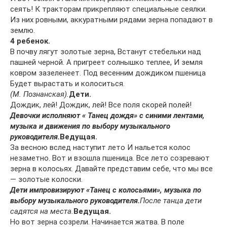
сеять! К тракторам прикрепляют специальные сеялки.
Из них ровными, аккуратными рядами зерна попадают в
землю.
4 ребенок.
В почву лягут золотые зерна, Встанут стебельки над
пашней черной. А пригреет солнышко теплее, И земля
ковром зазеленеет. Под весенним дождиком пшеница
Будет вырастать и колоситься.
(М. Познанская).
Дети.
Дождик, лей! Дождик, лей! Все поля скорей полей!
Девочки исполняют « Танец дождя» с синими лентами,
музыка и движения по выбору музыкального
руководителя.
Ведущая.
За весною вслед наступит лето И нальется колос
незаметно. Вот и взошла пшеница. Все лето созревают
зерна в колосьях. Давайте представим себе, что мы все
— золотые колоски.
Дети импровизируют «Танец с колосьями», музыка по
выбору музыкального руководителя.
После танца дети
садятся на места.
Ведущая.
Но вот зерна созрели. Начинается жатва. В поле