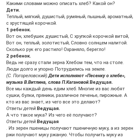
Какими словами можно описать хлеб? Какой он?
Дети.
Теплый, мягкий, душистый, румяный, пышный, ароматный,
с хрустящей корочкой.
1 ребенок.
Вот он, хлебушек душистый, С хрупкой корочкой витой,
Вот он, теплый, золотистый, Словно солнцем налитой.
Сколько рук его растило! Охраняло, берегло!
2 ребенок.
Ведь не сразу стали зерна Хлебом тем, что на столе.
Люди долго и упорно Потрудились на земле.
(С. Погореловский).
Дети исполняют «Песенку о хлебе»,
музыка В.Витлина, слова П.Кагановой.
Ведущая.
Все мы каждый день едим хлеб. Многие из вас любят
сушки, булки, пряники, различное печенье, пирожные. А
кто из вас знает, из чего все это делают?
Ответы детей.
Ведущая.
А что такое мука? Из чего её получают?
Ответы детей.
Ведущая
. Из зерен пшеницы получают пшеничную муку, а из зерен
ржи получают муку ржаную. Чтобы получить муку из