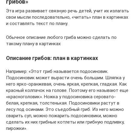
грибов»
Эта игра развивает связную речь детей, учит их излагать
свои мысли последовательно, «читать» план в картинках
и составлять текст по плану.
Обычное описание любого гриба можно сделать по
такому плану в картинках
Описание грибов: план в картинках
Например: «Этот гриб называется подосиновик.
Подосиновик может вырасти очень большим. Шляпка у
него ярко-оранжевая, очень яркая, крепкая, гладкая. Как
красный колпачок на голове. Поэтому его называют еще
«красноголовик». Ножка у подосиновика серовато-
белая, крепкая, толстенькая. Подосиновики растут в
лесу под осинами. Это съедобный гриб. Из него можно
сварить суп, можно пожарить подосиновики, можно
сделать их них грибные котлеты или грибную подливку,
пирожки».