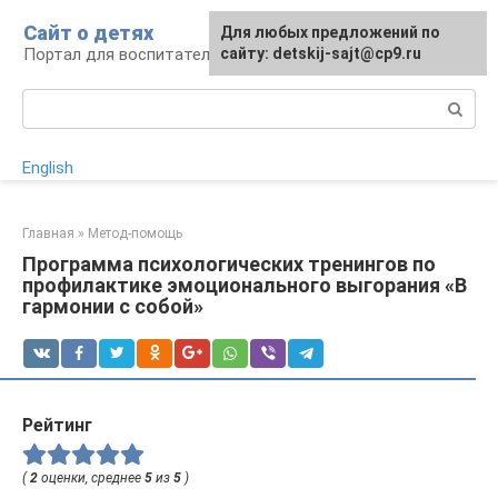
Перейти
Сайт о детях
Для любых предложений по
к
Портал для воспитателей и родителей
сайту: detskij-sajt@cp9.ru
контенту
Поиск:
English
Главная
»
Метод-помощь
Программа психологических тренингов по
профилактике эмоционального выгорания «В
гармонии с собой»
Рейтинг
(
2
оценки, среднее
5
из
5
)