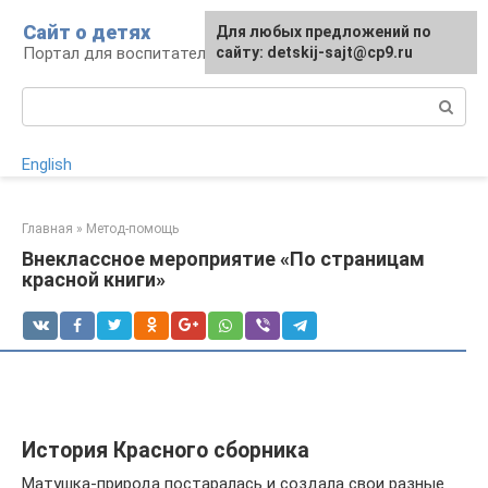
Перейти
Сайт о детях
Для любых предложений по
к
Портал для воспитателей и родителей
сайту: detskij-sajt@cp9.ru
контенту
Поиск:
English
Главная
»
Метод-помощь
Внеклассное мероприятие «По страницам
красной книги»
История Красного сборника
Матушка-природа постаралась и создала свои разные