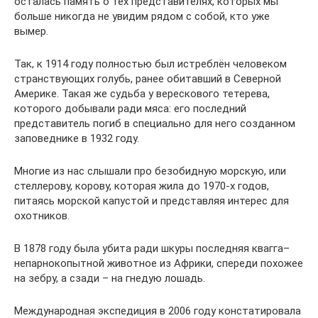
осталась память о тех представителях, которых мы
больше никогда не увидим рядом с собой, кто уже
вымер.
Так, к 1914 году полностью был истреблён человеком
странствующих голубь, ранее обитавший в Северной
Америке. Такая же судьба у верескового тетерева,
которого добывали ради мяса: его последний
представитель погиб в специально для него созданном
заповеднике в 1932 году.
Многие из нас слышали про безобидную морскую, или
стеллерову, корову, которая жила до 1970-х годов,
питаясь морской капустой и представляя интерес для
охотников.
В 1878 году была убита ради шкуры последняя квагга–
непарнокопытной животное из Африки, спереди похожее
на зебру, а сзади – на гнедую лошадь.
Международная экспедиция в 2006 году констатировала