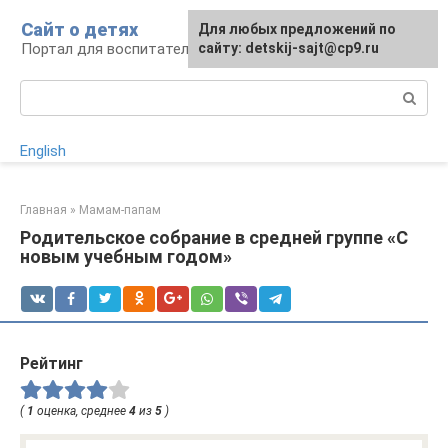
Перейти
Сайт о детях
Для любых предложений по
к
Портал для воспитателей и родителей
сайту: detskij-sajt@cp9.ru
контенту
Поиск:
English
Главная
»
Мамам-папам
Родительское собрание в средней группе «С
новым учебным годом»
Рейтинг
(
1
оценка, среднее
4
из
5
)