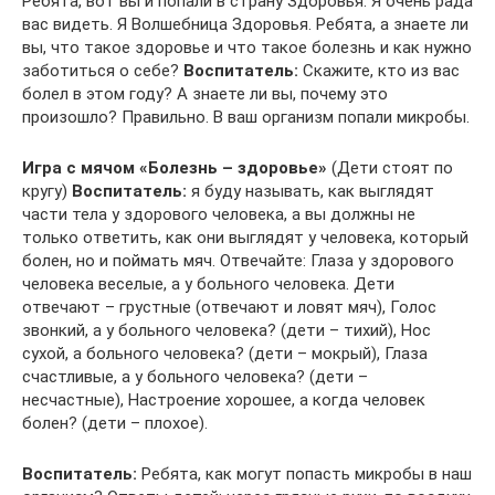
Ребята, вот вы и попали в страну Здоровья. Я очень рада
вас видеть. Я Волшебница Здоровья. Ребята, а знаете ли
вы, что такое здоровье и что такое болезнь и как нужно
заботиться о себе?
Воспитатель:
Скажите, кто из вас
болел в этом году? А знаете ли вы, почему это
произошло? Правильно. В ваш организм попали микробы.
Игра с мячом «Болезнь – здоровье»
(Дети стоят по
кругу)
Воспитатель:
я буду называть, как выглядят
части тела у здорового человека, а вы должны не
только ответить, как они выглядят у человека, который
болен, но и поймать мяч. Отвечайте: Глаза у здорового
человека веселые, а у больного человека. Дети
отвечают – грустные (отвечают и ловят мяч), Голос
звонкий, а у больного человека? (дети – тихий), Нос
сухой, а больного человека? (дети – мокрый), Глаза
счастливые, а у больного человека? (дети –
несчастные), Настроение хорошее, а когда человек
болен? (дети – плохое).
Воспитатель:
Ребята, как могут попасть микробы в наш