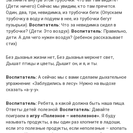
Загляните внутрь этой трубочки. Что вы там видите?
(Дети: ничего) Сейчас мы увидим, кто там прячется.
Один, два, три, невидимка, из трубочки беги. (Опускаем
трубочку в воду и подуем в нее, из трубочки бегут
пузырьки).
Воспитатель:
Что за невидимка сидел в
трубочке? (Дети: Это воздух).
Воспитатель:
Правильно,
дети. А для чего нужен воздух? (ребенок рассказывает
стих)
Без дыханья жизни нет, Без дыханья меркнет свет,
Дышат птицы и цветы, Дышит он, и я, и ты.
Воспитатель:
А сейчас мы с вами сделаем дыхательное
упражнение: «Заблудились в лесу». Нужно на выдохе
сказать «а-у-у».
Воспитатель:
Ребята, а какой должна быть наша пища.
Ответы детей: полезной.
Воспитатель:
Давайте
поиграем в
игру «Полезное – неполезное».
Я буду
называть продукты, а вы один раз хлопните в ладоши,
если это полезные продукты, если неполезные – хлопать