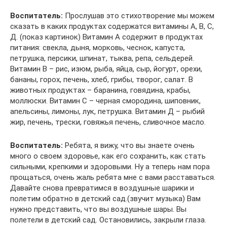
Воспитатель:
Прослушав это стихотворение мы можем
сказать в каких продуктах содержатся витамины А, В, С,
Д. (показ картинок) Витамин А содержит в продуктах
питания: свекла, дыня, морковь, чеснок, капуста,
петрушка, персики, шпинат, тыква, репа, сельдерей.
Витамин В – рис, изюм, рыба, яйца, сыр, йогурт, орехи,
бананы, горох, печень, хлеб, грибы, творог, салат. В
животных продуктах – баранина, говядина, крабы,
моллюски. Витамин С – черная смородина, шиповник,
апельсины, лимоны, лук, петрушка. Витамин Д – рыбий
жир, печень, трески, говяжья печень, сливочное масло.
Воспитатель:
Ребята, я вижу, что вы знаете очень
много о своем здоровье, как его сохранить, как стать
сильными, крепкими и здоровыми. Ну а теперь нам пора
прощаться, очень жаль ребята мне с вами расставаться.
Давайте снова превратимся в воздушные шарики и
полетим обратно в детский сад.(звучит музыка) Вам
нужно представить, что вы воздушные шары. Вы
полетели в детский сад. Остановились, закрыли глаза.