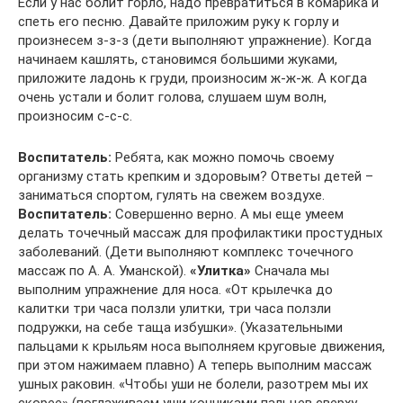
Если у нас болит горло, надо превратиться в комарика и
спеть его песню. Давайте приложим руку к горлу и
произнесем з-з-з (дети выполняют упражнение). Когда
начинаем кашлять, становимся большими жуками,
приложите ладонь к груди, произносим ж-ж-ж. А когда
очень устали и болит голова, слушаем шум волн,
произносим с-с-с.
Воспитатель:
Ребята, как можно помочь своему
организму стать крепким и здоровым? Ответы детей –
заниматься спортом, гулять на свежем воздухе.
Воспитатель:
Совершенно верно. А мы еще умеем
делать точечный массаж для профилактики простудных
заболеваний. (Дети выполняют комплекс точечного
массаж по А. А. Уманской).
«Улитка»
Сначала мы
выполним упражнение для носа. «От крылечка до
калитки три часа ползли улитки, три часа ползли
подружки, на себе таща избушки». (Указательными
пальцами к крыльям носа выполняем круговые движения,
при этом нажимаем плавно) А теперь выполним массаж
ушных раковин. «Чтобы уши не болели, разотрем мы их