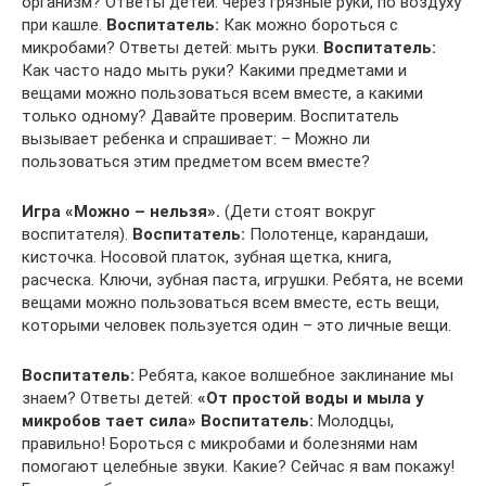
организм? Ответы детей: через грязные руки, по воздуху
при кашле.
Воспитатель:
Как можно бороться с
микробами? Ответы детей: мыть руки.
Воспитатель:
Как часто надо мыть руки? Какими предметами и
вещами можно пользоваться всем вместе, а какими
только одному? Давайте проверим. Воспитатель
вызывает ребенка и спрашивает: – Можно ли
пользоваться этим предметом всем вместе?
Игра «Можно – нельзя».
(Дети стоят вокруг
воспитателя).
Воспитатель:
Полотенце, карандаши,
кисточка. Носовой платок, зубная щетка, книга,
расческа. Ключи, зубная паста, игрушки. Ребята, не всеми
вещами можно пользоваться всем вместе, есть вещи,
которыми человек пользуется один – это личные вещи.
Воспитатель:
Ребята, какое волшебное заклинание мы
знаем? Ответы детей:
«От простой воды и мыла у
микробов тает сила»
Воспитатель:
Молодцы,
правильно! Бороться с микробами и болезнями нам
помогают целебные звуки. Какие? Сейчас я вам покажу!