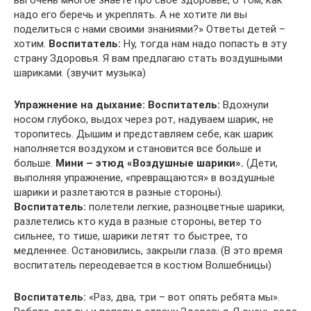
вы очень многое знаете про свое здоровье, о том, как
надо его беречь и укреплять. А не хотите ли вы
поделиться с нами своими знаниями?» Ответы детей –
хотим.
Воспитатель:
Ну, тогда нам надо попасть в эту
страну Здоровья. Я вам предлагаю стать воздушными
шариками. (звучит музыка)
Упражнение на дыхание:
Воспитатель:
Вдохнули
носом глубоко, выдох через рот, надуваем шарик, не
торопитесь. Дышим и представляем себе, как шарик
наполняется воздухом и становится все больше и
больше.
Мини – этюд «Воздушные шарики».
(Дети,
выполняя упражнение, «превращаются» в воздушные
шарики и разлетаются в разные стороны).
Воспитатель:
полетели легкие, разноцветные шарики,
разлетелись кто куда в разные стороны, ветер то
сильнее, то тише, шарики летят то быстрее, то
медленнее. Остановились, закрыли глаза. (В это время
воспитатель переодевается в костюм Волшебницы)
Воспитатель:
«Раз, два, три – вот опять ребята мы».