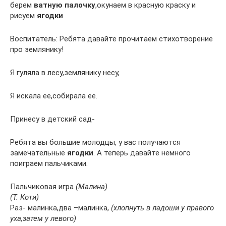
берем
ватную палочку
,окунаем в красную краску и
рисуем
ягодки
Воспитатель: Ребята давайте прочитаем стихотворение
про землянику!
Я гуляла в лесу,землянику несу,
Я искала ее,собирала ее.
Принесу в детский сад-
Ребята вы большие молодцы, у вас получаются
замечательные
ягодки
. А теперь давайте немного
поиграем пальчиками.
Пальчиковая игра
(Малина)
(Т. Коти)
Раз- малинка,два –малинка,
(хлопнуть в ладоши у правого
уха,затем у левого)