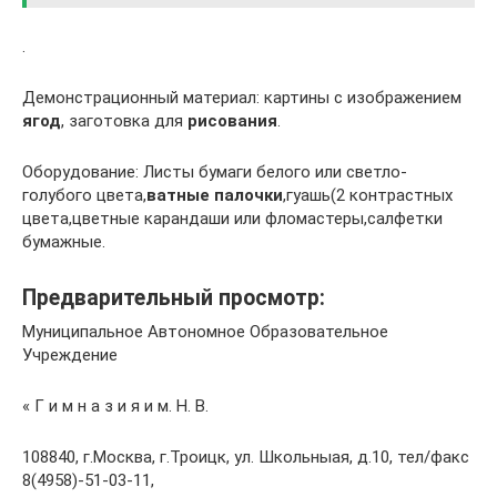
.
Демонстрационный материал: картины с изображением
ягод
, заготовка для
рисования
.
Оборудование: Листы бумаги белого или светло-
голубого цвета,
ватные палочки
,гуашь(2 контрастных
цвета,цветные карандаши или фломастеры,салфетки
бумажные.
Предварительный просмотр:
Муниципальное Автономное Образовательное
Учреждение
« Г и м н а з и я и м. Н. В.
108840, г.Москва, г.Троицк, ул. Школьныая, д.10, тел/факс
8(4958)-51-03-11,