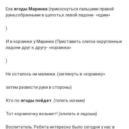
Ела
ягоды Маринка
(прикоснуться пальцами правой
руки,собранными в щепоть,к левой ладони-
«едим»
)
И в корзинке у Маринки (Приставить слегка округленные
ладони друг к другу-
«корзинка»
)
Не осталось ни малинки. (заглянуть в
«корзинку»
затем развести руки в стороны)
Кто по
ягоды пойдет
.
(топать ногами)
Тот корзиночку возьмет!
(хлопать в ладоши)
Воспитатель: Ребята интересно было сегодня у нас в