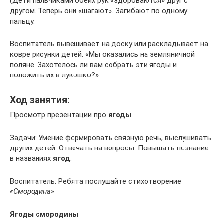
(Дети пальчиками обеих рук «здороваются» друг с
другом. Теперь они «шагают». Загибают по одному
пальцу.
Воспитатель вывешивает на доску или раскладывает на
ковре рисунки детей. «Мы оказались на земляничной
поляне. Захотелось ли вам собрать эти ягоды и
положить их в лукошко?»
Ход занятия:
Просмотр презентации про
ягоды
.
Задачи: Умение формировать связную речь, выслушивать
других детей. Отвечать на вопросы. Повышать познание
в названиях
ягод
.
Воспитатель: Ребята послушайте стихотворение
«Смородина»
Ягоды смородины